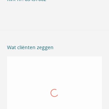
Wat cliënten zeggen
Prettige en betrokken manier van coachen,
waarbij rust en tot jezelf en je gevoel komen
ruimschoots de ruimte krijgt, zonder dat het
zweverig wordt. Rake typeringen en
doorvragen maken dat je ook in korte tijd
genoeg input krijgt om met jezelf en je proces
verder aan de slag te kunnen. — Klaas-Jan