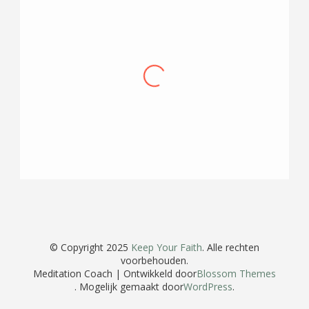
Prettige en betrokken manier van coachen,
waarbij rust en tot jezelf en je gevoel komen
ruimschoots de ruimte krijgt, zonder dat het
zweverig wordt. Rake typeringen en
doorvragen maken dat je ook in korte tijd
genoeg input krijgt om met jezelf en je proces
verder aan de slag te kunnen. — Klaas-Jan
© Copyright 2025
Keep Your Faith
. Alle rechten
voorbehouden.
Meditation Coach | Ontwikkeld door
Blossom Themes
. Mogelijk gemaakt door
WordPress
.